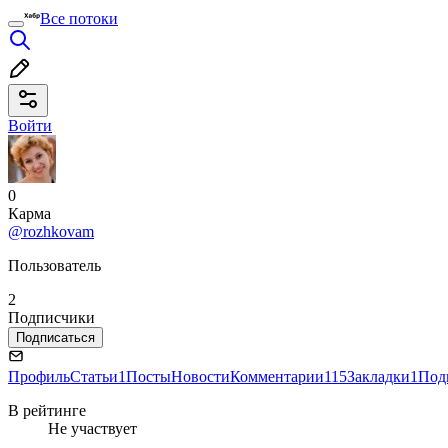
Все потоки
Войти
0
Карма
@rozhkovam
Пользователь
2
Подписчики
Подписаться
Профиль
Статьи
1
Посты
Новости
Комментарии
115
Закладки
1
Под
В рейтинге
Не участвует