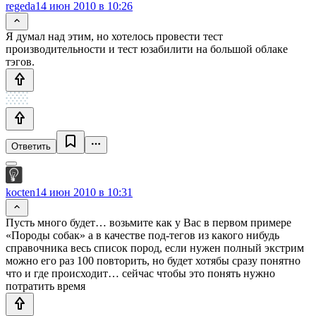
regeda
14 июн 2010 в 10:26
Я думал над этим, но хотелось провести тест
производительности и тест юзабилити на большой облаке
тэгов.
Ответить
kocten
14 июн 2010 в 10:31
Пусть много будет… возьмите как у Вас в первом примере
«Породы собак» а в качестве под-тегов из какого нибудь
справочника весь список пород, если нужен полный экстрим
можно его раз 100 повторить, но будет хотябы сразу понятно
что и где происходит… сейчас чтобы это понять нужно
потратить время