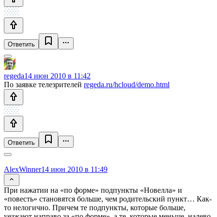
Ответить
regeda
14 июн 2010 в 11:42
По заявке телезрителей
regeda.ru/hcloud/demo.html
Ответить
AlexWinner
14 июн 2010 в 11:49
При нажатии на «по форме» подпункты «Новелла» и
«повесть» становятся больше, чем родительский пункт… Как-
то нелогично. Причем те подпункты, которые больше,
уезжают направо за «по форме», а те, которые меньше, налево.