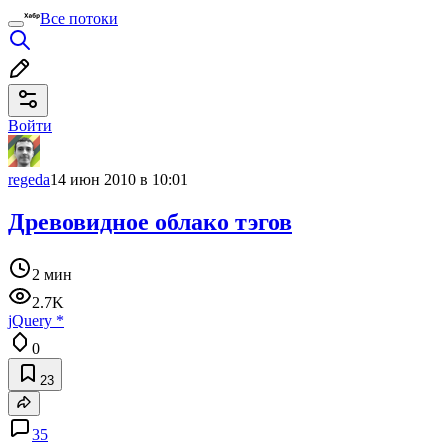
Все потоки
Войти
regeda
14 июн 2010 в 10:01
Древовидное облако тэгов
2 мин
2.7K
jQuery
*
0
23
35