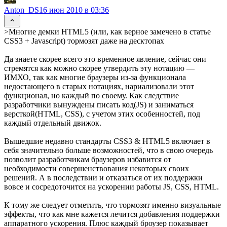
Anton_DS
16 июн 2010 в 03:36
>Многие демки HTML5 (или, как верное замечено в статье
CSS3 + Javascript) тормозят даже на десктопах
Да знаете скорее всего это временное явление, сейчас они
стремятся как можно скорее утвердить эту нотацию —
ИМХО, так как многие браузеры из-за функционала
недостающего в старых нотациях, нариализовали этот
функционал, но каждый по своему. Как следствие
разработчики вынуждены писать код(JS) и заниматься
версткой(HTML, CSS), с учетом этих особенностей, под
каждый отдельный движок.
Вышедшие недавно стандарты CSS3 & HTML5 включает в
себя значительно больше возможностей, что в свою очередь
позволит разработчикам браузеров избавится от
необходимости совершенствования некоторых своих
решений. А в последствии и отказаться от их поддержки
вовсе и сосредоточится на ускорении работы JS, CSS, HTML.
К тому же следует отметить, что тормозят именно визуальные
эффекты, что как мне кажется лечится добавления поддержки
аппаратного ускорения. Плюс каждый броузер показывает