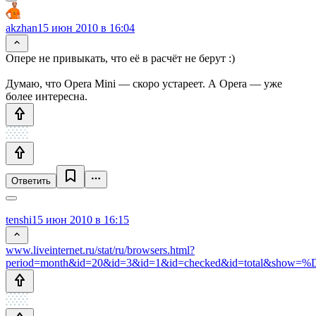
akzhan
15 июн 2010 в 16:04
Опере не привыкать, что её в расчёт не берут :)
Думаю, что Opera Mini — скоро устареет. А Opera — уже
более интересна.
Ответить
tenshi
15 июн 2010 в 16:15
www.liveinternet.ru/stat/ru/browsers.html?
period=month&id=20&id=3&id=1&id=checked&id=tota