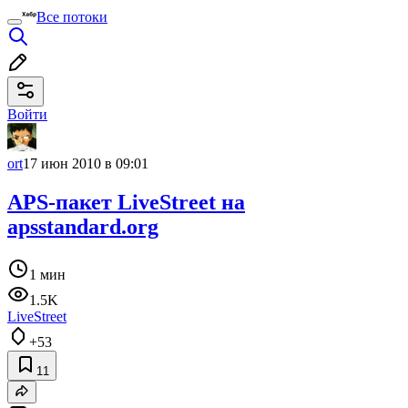
Все потоки
Войти
ort
17 июн 2010 в 09:01
APS-пакет LiveStreet на
apsstandard.org
1 мин
1.5K
LiveStreet
+53
11