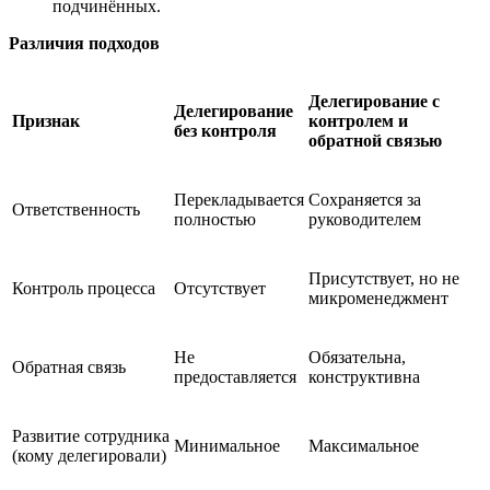
подчинённых.​
Различия подходов
Делегирование с
Делегирование
Признак
контролем и
без контроля
обратной связью
Перекладывается
Сохраняется за
Ответственность
полностью​
руководителем​
Присутствует, но не
Контроль процесса
Отсутствует​
микроменеджмент
Не
Обязательна,
Обратная связь
предоставляется​
конструктивна​
Развитие сотрудника
Минимальное​
Максимальное​
(кому делегировали)