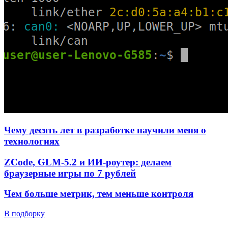
Чему десять лет в разработке научили меня о
технологиях
ZCode, GLM-5.2 и ИИ-роутер: делаем
браузерные игры по 7 рублей
Чем больше метрик, тем меньше контроля
В подборку