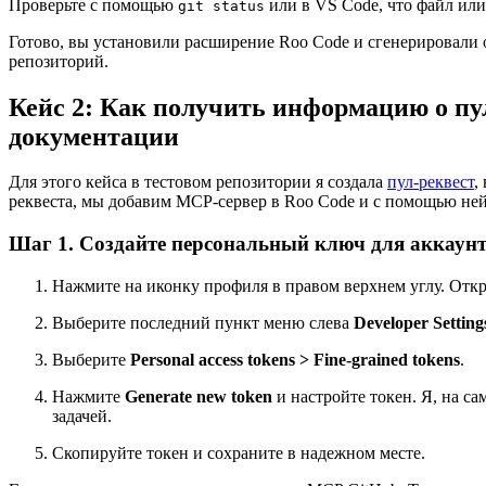
Проверьте с помощью
или в VS Code, что файл ил
git status
Готово, вы установили расширение Roo Code и сгенерировали 
репозиторий.
Кейс 2: Как получить информацию о пул
документации
Для этого кейса в тестовом репозитории я создала
пул-реквест
,
реквеста, мы добавим MCP-сервер в Roo Code и с помощью нейро
Шаг 1. Создайте персональный ключ для аккаунт
Нажмите на иконку профиля в правом верхнем углу. Отк
Выберите последний пункт меню слева
Developer Setting
Выберите
Personal access tokens > Fine-grained tokens
.
Нажмите
Generate new token
и настройте токен. Я, на са
задачей.
Скопируйте токен и сохраните в надежном месте.