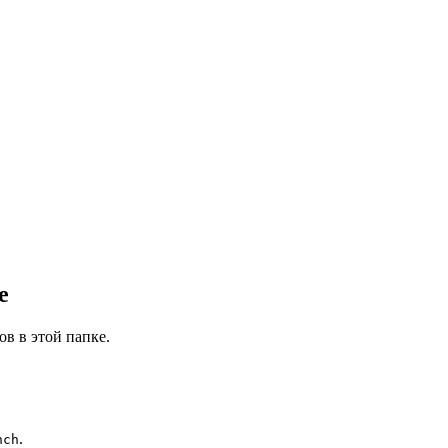
e
ов в этой папке.
.
nch