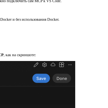
нужно подключить сам MCP к VS Code.
ocker и без использования Docker.
CP
, как на скриншоте: