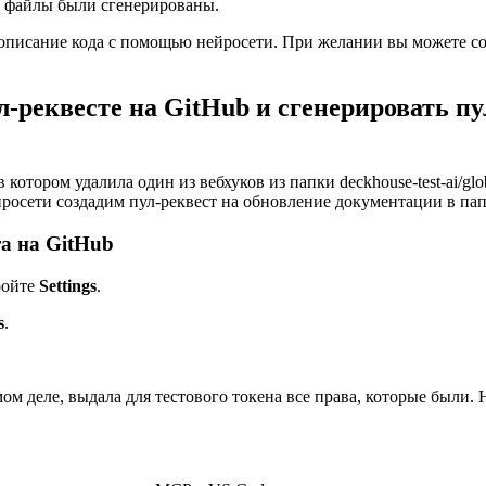
и файлы были сгенерированы.
описание кода с помощью нейросети. При желании вы можете со
-реквесте на GitHub и сгенерировать пу
 в котором удалила один из вебхуков из папки deckhouse-test-ai/g
сети создадим пул-реквест на обновление документации в папке d
а на GitHub
ройте
Settings
.
s
.
мом деле, выдала для тестового токена все права, которые были.