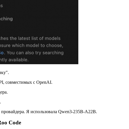
нку".
I, совместимых с OpenAI.
ера.
.
т провайдера. Я использовала Qwen3-235B-A22B.
Roo Code