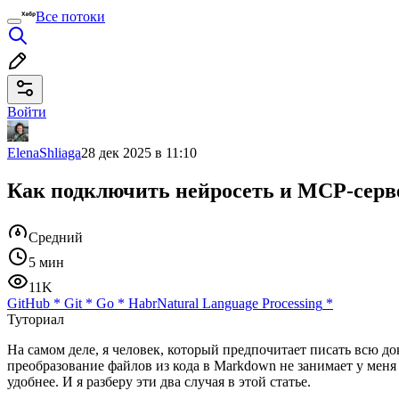
Все потоки
Войти
ElenaShliaga
28 дек 2025 в 11:10
Как подключить нейросеть и MCP-серв
Средний
5 мин
11K
GitHub
*
Git
*
Go
*
Habr
Natural Language Processing
*
Туториал
На самом деле, я человек, который предпочитает писать всю 
преобразование файлов из кода в Markdown не занимает у меня
удобнее. И я разберу эти два случая в этой статье.