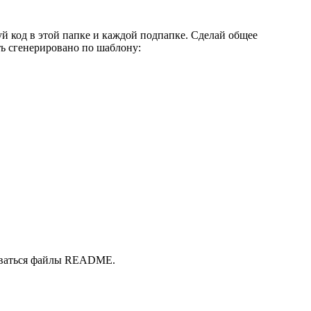
руй код в этой папке и каждой подпапке. Сделай общее
ть сгенерировано по шаблону:
ироваться файлы README.