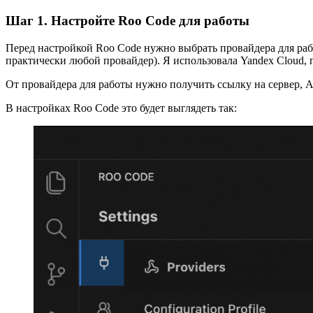
Шаг 1. Настройте Roo Code для работы
Перед настройкой Roo Code нужно выбрать провайдера для раб
практически любой провайдер). Я использовала Yandex Cloud, 
От провайдера для работы нужно получить ссылку на сервер, A
В настройках Roo Code это будет выглядеть так: