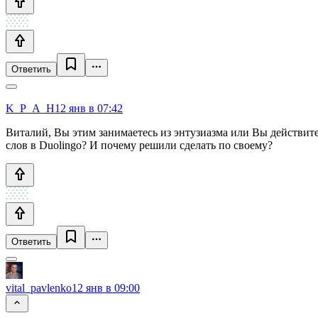
Ответить
K_P_A_H
12 янв в 07:42
Виталий, Вы этим занимаетесь из энтузиазма или Вы действит
слов в Duolingo? И почему решили сделать по своему?
Ответить
vital_pavlenko
12 янв в 09:00