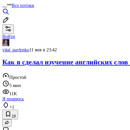
Все потоки
Войти
vital_pavlenko
11 янв в 23:42
Как я сделал изучение английских слов
Простой
5 мин
11K
Я пиарюсь
+1
19