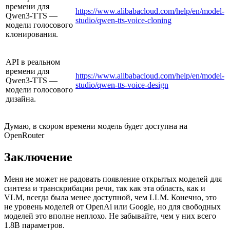
времени для
https://www.alibabacloud.com/help/en/model-
Qwen3-TTS —
studio/qwen-tts-voice-cloning
модели голосового
клонирования.
API в реальном
времени для
https://www.alibabacloud.com/help/en/model-
Qwen3-TTS —
studio/qwen-tts-voice-design
модели голосового
дизайна.
Думаю, в скором времени модель будет доступна на
OpenRouter
Заключение
Меня не может не радовать появление открытых моделей для
синтеза и транскрибации речи, так как эта область, как и
VLM, всегда была менее доступной, чем LLM. Конечно, это
не уровень моделей от OpenAi или Google, но для свободных
моделей это вполне неплохо. Не забывайте, чем у них всего
1.8B параметров.