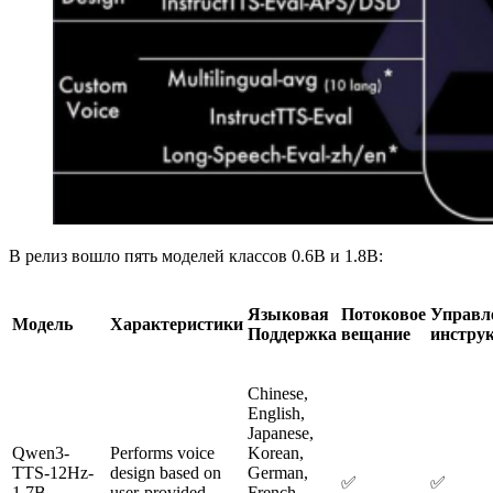
В релиз вошло пять моделей классов 0.6B и 1.8B:
Языковая
Потоковое
Управл
Модель
Характеристики
Поддержка
вещание
инстру
Chinese,
English,
Japanese,
Qwen3-
Performs voice
Korean,
TTS-12Hz-
design based on
German,
✅
✅
1.7B-
user-provided
French,