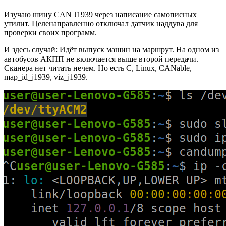
Изучаю шину CAN J1939 через написание самописных
утилит. Целенаправленно отключал датчик наддува для
проверки своих программ.
И здесь случай: Идёт выпуск машин на маршрут. На одном из
автобусов АКПП не включается выше второй передачи.
Сканера нет читать нечем. Но есть C, Linux, CANable,
map_id_j1939, viz_j1939.