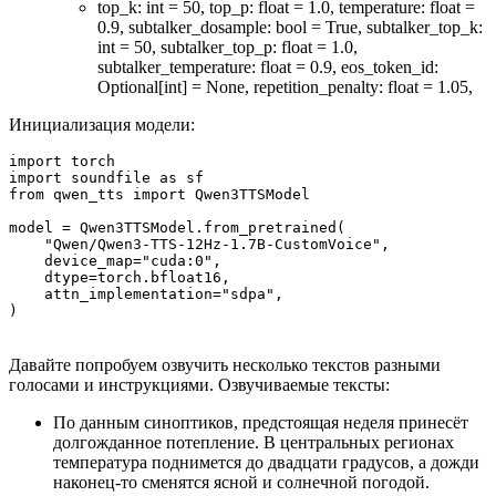
top_k: int = 50, top_p: float = 1.0, temperature: float =
0.9, subtalker_dosample: bool = True, subtalker_top_k:
int = 50, subtalker_top_p: float = 1.0,
subtalker_temperature: float = 0.9, eos_token_id:
Optional[int] = None, repetition_penalty: float = 1.05,
Инициализация модели:
import torch

import soundfile as sf

from qwen_tts import Qwen3TTSModel

model = Qwen3TTSModel.from_pretrained(

    "Qwen/Qwen3-TTS-12Hz-1.7B-CustomVoice",

    device_map="cuda:0",

    dtype=torch.bfloat16,

    attn_implementation="sdpa",

)
Давайте попробуем озвучить несколько текстов разными
голосами и инструкциями. Озвучиваемые тексты:
По данным синоптиков, предстоящая неделя принесёт
долгожданное потепление. В центральных регионах
температура поднимется до двадцати градусов, а дожди
наконец-то сменятся ясной и солнечной погодой.