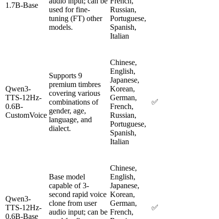
audio input; can be
French,
1.7B-Base
used for fine-
Russian,
tuning (FT) other
Portuguese,
models.
Spanish,
Italian
Chinese,
English,
Supports 9
Japanese,
premium timbres
Qwen3-
Korean,
covering various
TTS-12Hz-
German,
combinations of
✅
0.6B-
French,
gender, age,
CustomVoice
Russian,
language, and
Portuguese,
dialect.
Spanish,
Italian
Chinese,
Base model
English,
capable of 3-
Japanese,
second rapid voice
Korean,
Qwen3-
clone from user
German,
TTS-12Hz-
✅
audio input; can be
French,
0.6B-Base