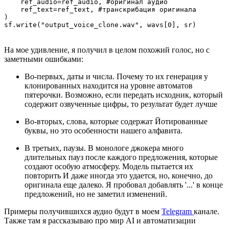
    ref_audio=ref_audio, #оригинал аудио

    ref_text=ref_text, #транскрибация оригинала

)

sf.write("output_voice_clone.wav", wavs[0], sr)
На мое удивление, я получил в целом похожий голос, но с
заметными ошибками:
Во-первых, даты и числа. Почему то их генерация у
клонированных находится на уровне автоматов
пятерочки. Возможно, если передать исходник, который
содержит озвученные цифры, то результат будет лучше
Во-вторых, слова, которые содержат Йотированные
буквы, но это особенности нашего алфавита.
В третьих, паузы. В монологе джокера много
длительных пауз после каждого предложения, которые
создают особую атмосферу. Модель пытается их
повторить И даже иногда это удается, но, конечно, до
оригинала еще далеко. Я пробовал добавлять '...' в конце
предложений, но не заметил изменений.
Примеры получившихся аудио будут в моем
Telegram
канале.
Также там я рассказываю про мир AI и автоматизации