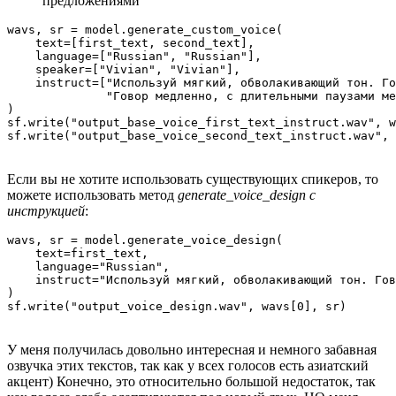
предложениями
wavs, sr = model.generate_custom_voice(

    text=[first_text, second_text],

    language=["Russian", "Russian"],

    speaker=["Vivian", "Vivian"],

    instruct=["Используй мягкий, обволакивающий тон. Го
              "Говор медленно, с длительными паузами ме
)

sf.write("output_base_voice_first_text_instruct.wav", w
sf.write("output_base_voice_second_text_instruct.wav", 
Если вы не хотите использовать существующих спикеров, то
можете использовать метод
generate_voice_design с
инструкцией
:
wavs, sr = model.generate_voice_design(

    text=first_text,

    language="Russian",

    instruct="Используй мягкий, обволакивающий тон. Гов
)

sf.write("output_voice_design.wav", wavs[0], sr)
У меня получилась довольно интересная и немного забавная
озвучка этих текстов, так как у всех голосов есть азиатский
акцент) Конечно, это относительно большой недостаток, так