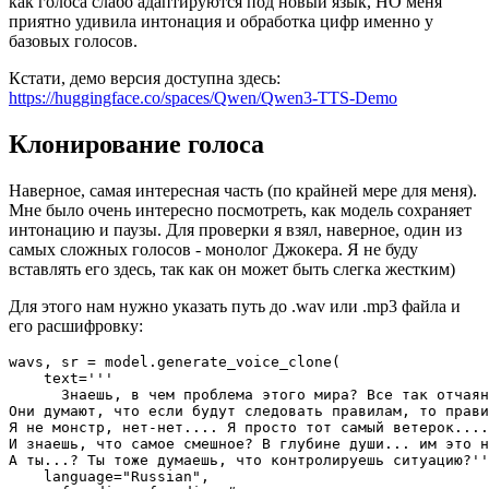
как голоса слабо адаптируются под новый язык, НО меня
приятно удивила интонация и обработка цифр именно у
базовых голосов.
Кстати, демо версия доступна здесь:
https://huggingface.co/spaces/Qwen/Qwen3-TTS-Demo
Клонирование голоса
Наверное, самая интересная часть (по крайней мере для меня).
Мне было очень интересно посмотреть, как модель сохраняет
интонацию и паузы. Для проверки я взял, наверное, один из
самых сложных голосов - монолог Джокера. Я не буду
вставлять его здесь, так как он может быть слегка жестким)
Для этого нам нужно указать путь до .wav или .mp3 файла и
его расшифровку:
wavs, sr = model.generate_voice_clone(

    text='''

      Знаешь, в чем проблема этого мира? Все так отчаян
Они думают, что если будут следовать правилам, то прави
Я не монстр, нет-нет.... Я просто тот самый ветерок....
И знаешь, что самое смешное? В глубине души... им это н
А ты...? Ты тоже думаешь, что контролируешь ситуацию?''
    language="Russian",
