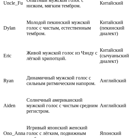
Опытный мужской голос с
Uncle_Fu
Китайский
низким, мягким тембром.
Молодой пекинский мужской
Китайский
Dylan
голос с чистым, естественным
(пекинский
тембром.
диалект)
Китайский
Живой мужской голос из Чэнду с
Eric
(сычуаньский
лёгкой хрипотцой.
диалект)
Динамичный мужской голос с
Ryan
Английский
сильным ритмическим напором.
Солнечный американский
Aiden
мужской голос с чистым средним
Английский
регистром.
Игривый японский женский
Ono_Anna
голос с лёгким, подвижным
Японский