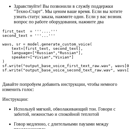
Здравствуйте! Вы позвонили в службу поддержки
"Техно-Старт". Мы ценим ваше время. Если вы хотите
узнать статус заказа, нажмите один. Если у вас возник
вопрос по работе оборудования, нажмите два
first_text  = '''....'''

second_text = '''...'''

wavs, sr = model.generate_custom_voice(

    text=[first_text, second_text],

    language=["Russian","Russian"],

    speaker=["Vivian","Vivian"]

)

sf.write("output_base_voice_first_text_raw.wav", wavs[0
sf.write("output_base_voice_second_text_raw.wav", wavs[
Давайте попробуем добавить инструкции, чтобы немного
изменить голос:
Инструкции:
Используй мягкий, обволакивающий тон. Говори с
заботой, нежностью и спокойной теплотой
Говор медленно, с длительными паузами между