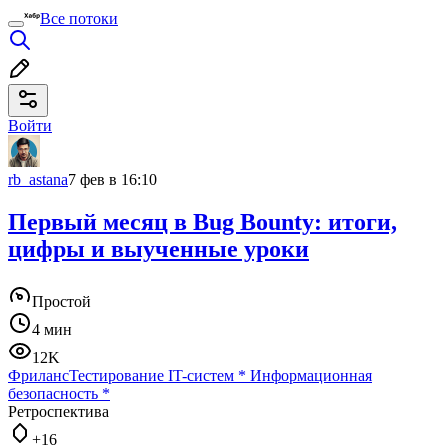
Все потоки
Войти
rb_astana
7 фев в 16:10
Первый месяц в Bug Bounty: итоги,
цифры и выученные уроки
Простой
4 мин
12K
Фриланс
Тестирование IT-систем
*
Информационная
безопасность
*
Ретроспектива
+16