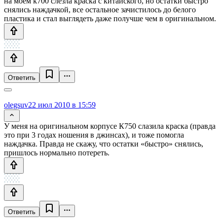
на моем k700 слезла краска с китайского, но остатки быстро
снялись наждачкой, все остальное зачистилось до белого
пластика и стал выглядеть даже получше чем в оригинальном.
Ответить
olegsuv
22 июл 2010 в 15:59
У меня на оригинальном корпусе К750 слазила краска (правда
это при 3 годах ношения в джинсах), и тоже помогла
наждачка. Правда не скажу, что остатки «быстро» снялись,
пришлось нормально потереть.
Ответить