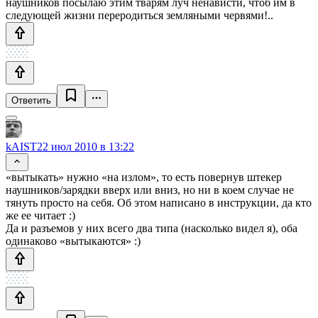
наушников посылаю этим тварям луч ненависти, чтоб им в
следующей жизни переродиться земляными червями!..
Ответить
kAIST
22 июл 2010 в 13:22
«вытыкать» нужно «на излом», то есть повернув штекер
наушников/зарядки вверх или вниз, но ни в коем случае не
тянуть просто на себя. Об этом написано в инструкции, да кто
же ее читает :)
Да и разъемов у них всего два типа (насколько видел я), оба
одинаково «вытыкаются» :)