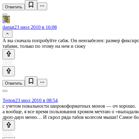
Ответить
damat
23 июл 2010 в 16:08
А вы сначала попробуйте сабж. Он неюзабелен: размер фиксир
табами, только по этому на нем и сижу
Ответить
Terion
23 июл 2010 в 08:54
с учетом повальности широкоформатных монов — оч хорошо.
а вообще, я все время пользования хромом мечтаю о «выпадалк
дроп-даун меню… И скрол ряда табов колесом мыши! Самое бо