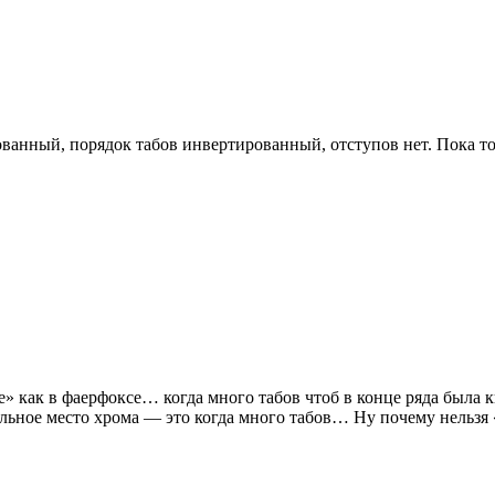
ованный, порядок табов инвертированный, отступов нет. Пока т
е» как в фаерфоксе… когда много табов чтоб в конце ряда была 
льное место хрома — это когда много табов… Ну почему нельз