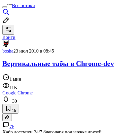
Все потоки
Войти
bosha
23 июл 2010 в 08:45
Вертикальные табы в Chrome-dev
1 мин
11K
Google Chrome
+30
15
76
Хабр доступен 24/7 благодаря поддержке друзей