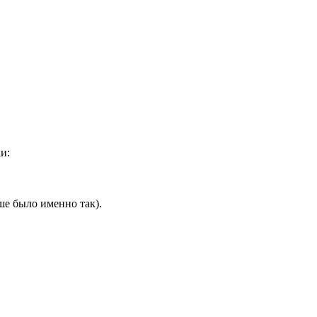
и:
ше было именно так).