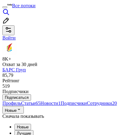
Все потоки
Войти
8K+
Охват за 30 дней
БАРС Груп
85,79
Рейтинг
519
Подписчики
Подписаться
Профиль
Статьи
65
Новости
1
Подписчики
Сотрудники
20
Новые
Сначала показывать
Новые
Лучшие