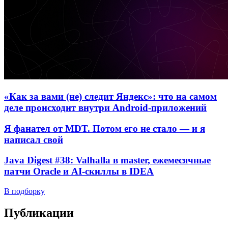
«Как за вами (не) следит Яндекс»: что на самом
деле происходит внутри Android-приложений
Я фанател от MDT. Потом его не стало — и я
написал свой
Java Digest #38: Valhalla в master, ежемесячные
патчи Oracle и AI-скиллы в IDEA
В подборку
Публикации