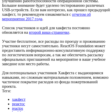
улучшению работоспособности операционной системы.
Большое внимание будет уделено тестированию различных
USB-устройств. Если вам интересно, как прошел предыдущий
хакфест, то рекомендуем ознакомиться с
отчетом об
мероприятии 2017 года
.
Список участников и идей для хакфеста постоянно
обновляется на
второй вики-страничке
.
Участие бесплатное, все расходы по проезду и проживанию
участники несут самостоятельно. ReactOS Foundation может
предоставить информационно-консультативную поддержку
по логистическим вопросам, а так же обеспечить рассылку
официальных приглашений на мероприятие в ваше учебное
заведние или место работы.
Для потенциальных участников Хакфеста с выдающимися
навыками, но сложным материальным положением, воможно
частичное покрытие расходов из фонда пожертвований
проекта.
Теги:
хакфест
реактос
reactos