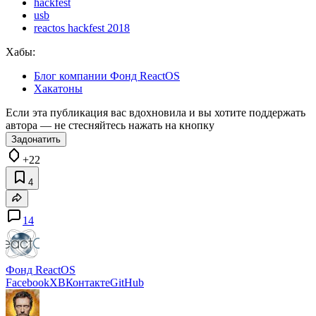
hackfest
usb
reactos hackfest 2018
Хабы:
Блог компании Фонд ReactOS
Хакатоны
Если эта публикация вас вдохновила и вы хотите поддержать
автора — не стесняйтесь нажать на кнопку
Задонатить
+22
4
14
Фонд ReactOS
Facebook
X
ВКонтакте
GitHub