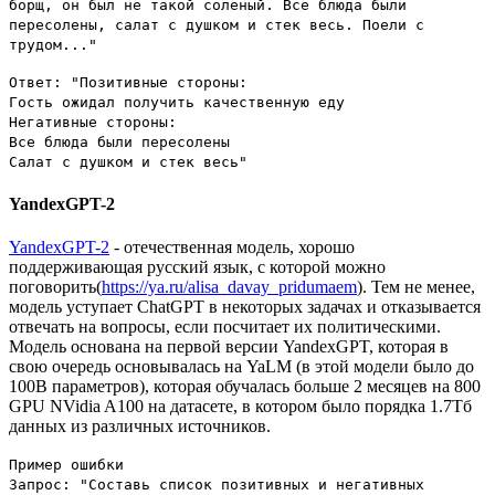
борщ, он был не такой соленый. Все блюда были
пересолены, салат с душком и стек весь. Поели с
трудом..."
Ответ: "Позитивные стороны:
Гость ожидал получить качественную еду
Негативные стороны:
Все блюда были пересолены
Салат с душком и стек весь"
YandexGPT-2
YandexGPT-2
- отечественная модель, хорошо
поддерживающая русский язык, с которой можно
поговорить(
https://ya.ru/alisa_davay_pridumaem
). Тем не менее,
модель уступает ChatGPT в некоторых задачах и отказывается
отвечать на вопросы, если посчитает их политическими.
Модель основана на первой версии YandexGPT, которая в
свою очередь основывалась на YaLM (в этой модели было до
100B параметров), которая обучалась больше 2 месяцев на 800
GPU NVidia A100 на датасете, в котором было порядка 1.7Тб
данных из различных источников.
Пример ошибки
Запрос: "Составь список позитивных и негативных