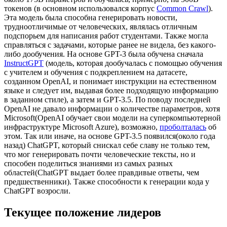
токенов (в основном использовался корпус
Common Crawl
).
Эта модель была способна генерировать новости,
трудноотличимые от человеческих, являлась отличным
подспорьем для написания работ студентами. Также могла
справляться с задачами, которые ранее не видела, без какого-
либо дообучения. На основе GPT-3 была обучена сначала
InstructGPT
(модель, которая дообучалась с помощью обучения
с учителем и обучения с подкреплением на датасете,
созданном OpenAI, и понимает инструкции на естественном
языке и следует им, выдавая более подходящую информацию
в заданном стиле), а затем и GPT-3.5. По поводу последней
OpenAI не давало информации о количестве параметров, хотя
Microsoft(OpenAI обучает свои модели на суперкомпьютерной
инфраструктуре Microsoft Azure), возможно,
проболталась
об
этом. Так или иначе, на основе GPT-3.5 появился(около года
назад) ChatGPT, который снискал себе славу не только тем,
что мог генерировать почти человеческие тексты, но и
способен поделиться знаниями из самых разных
областей(ChatGPT выдает более правдивые ответы, чем
предшественники). Также способности к генерации кода у
ChatGPT возросли.
Текущее положение лидеров