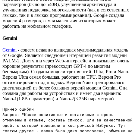
параметров (было до 540B), улучшенная архитектура и
улучшенная поддержка многоязычности (как в естественных
языках, так и в языках программирования). Google создала
модели 4 размеров, самая маленькая из которых может
работать на мобильном телефоне.
Gemini
Gemini
- совсем недавно вышедшая мультимодальная модель
от Google. Является следующей итерацией развития модели
PALM-2. Доступна через Web-интерфейс и показывает очень
хорошие результаты (превосходит GPT-4 по многим
бенчмаркам). Созданы модели трех версий: Ultra, Pro и Nano.
Версия Ultra самая большая, работает на TPU. Версия Pro
оптимизирована под продажу. Версия Nano тренировалась
дистилляцией из более больших версий модели Gemini. Она
создана для работы на устройствах и имеет два варианта:
Nano-1(1.8B параметров) и Nano-2(3.25B параметров).
Пример ошибки
Запрос: "Какие позитивные и негативные стороны
отмечены в отзыве, составь список. Шли за качественной
едой, к которой привыкли в костромской Избушке. Тут
совсем другое - лапша была дико пересолена, обменял на