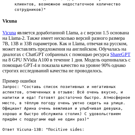
клиентов, возможное недостаточное количество
сотрудников)"
Vicuna
Vicuna
является доработанной Llama, а с версии 1.5 основана
на Llama-2. Также имеет несколько версий разного размера
7B, 13B и 33B параметров. Как и Llama, отвечая на русском,
может вставлять предложения на английском. Обучалась на
диалогах с ChatGPT собранных с помощью ресурса
ShareGPT
на 8 GPU NVidia A100 в течение 1 дня. Модель оценивалась с
помощью GPT-4 и показала качество на уровне 90% однако
строгих исследований качества не проводилось.
Пример ошибки
Запрос: "Составь список позитивных и негативных
аспектов, отмеченных в отзыве: Всё очень вкусно, и
напитки и еда! Готовят достаточно быстро. Атмосферное
место, в тёплую погоду очень уютно сидеть на улице.
Официант Арина очень вежливая и улыбчивая девушка,
хорошо и быстро обслужила столик) С удовольствием
придём с подругами ещё не один раз)"
Ответ Vicuna-13B: "Посitive sides: