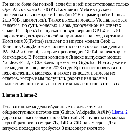
Гонка не была бы гонкой, если бы в ней присутствовал только
OpenAI со своим ChatGPT. Компания Meta выпускает
последовательно модели Llama(до 65B параметров) и Llama-
2(до 70B параметров). Также выходит модель Vicuna, которая
является, по сути, моделью Llama, дообученной на ответах
ChanGPT. OpenAI выпускает новую версию GPT-4 с 1.76T
параметров, которая способна принимать на вход картинки.
Компания X(Twitter) заявляет о выпуске модели Grok-1.
Конечно, Google тоже участвует в гонке со своей моделями
PALM-2 и Gemini, которые превосходит GPT-4 на некоторых
бенчмарках. В России компания Яндекс выпускает модель
YandexGPT-2, а Сбербанк презентует Gigachat. И это даже не
все модели вышедшие в 2023 году. Кратко остановимся на
перечисленных моделях, а также приведём примеры их
ответов, которые мы получили, работая над задачей
выделения позитивных и негативных аспектов в отзывах.
Llama и Llama-2
Генеративные модели обученные на датасетах из
общедоступных источников(Github, Wikipedia, ArXiv)
Llama-2
дорабатывалась совместно с Microsoft. Выпущены несколько
версий разного размера: 7B, 14B и 70B параметров. Для
запуска последней требуется 8 видеокарт (хотя это