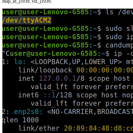
map_id_j1939, viz_j1939.