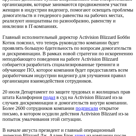
организациям, которые занимаются продвижением участия
женщин в индустрии видеоигр, помогают освещать проблемы
домогательств и гендерного равенства на рабочих местах,
реализуют инициативы по разнообразию, равенству и
инклюзии в IT-компаниях.
Главный исполнительный директор Activision Blizzard Бобби
Котик пояснил, что теперь руководство компании будет
проявлять большую бдительность по вопросам домогательств
и дискриминации. В рамках новой стратегии по искоренению
неподобающего поведения на работе Activision Blizzard
собирается разработать спциализированные тренинги и
обучающее ПО, которое компания будет предоставлять всем
разработчикам индустрии видеоигр для улучшения правил
организации взаимодействия сотрудников.
20 июля Департамент по защите трудовых и жилищных прав
штата Калифорния
подал
в суд на Activision Blizzard из-за
случаев дискриминации и домогательств внутри компании.
Более 2600 сотрудников компании
подписали
открытое
письмо, в котором осудили действия Activision Blizzard из-за
попыток умалчивания этой ситуации.
В начале августа президент и главный операционный
директор Blizzard Дж. Аллен Брэк
ушел
из компании после