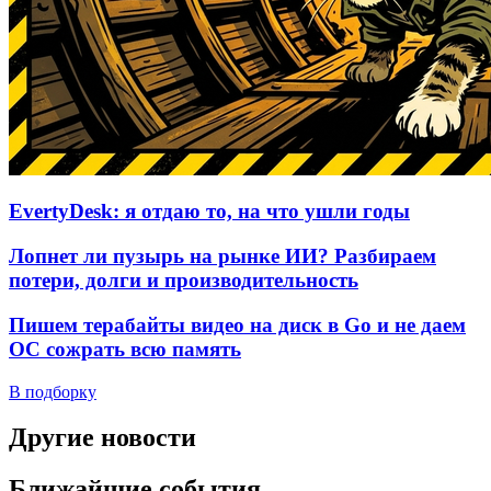
EvertyDesk: я отдаю то, на что ушли годы
Лопнет ли пузырь на рынке ИИ? Разбираем
потери, долги и производительность
Пишем терабайты видео на диск в Go и не даем
ОС сожрать всю память
В подборку
Другие новости
Ближайшие события