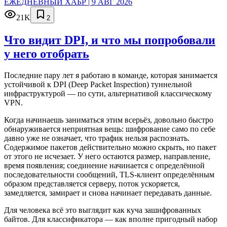
ЕЖЕДНЕВНЫЙ ХАБР | 9 АВГ 2026
21K
2
Что видит DPI, и что мы попробовали
у него отобрать
Последние пару лет я работаю в команде, которая занимается
устойчивой к DPI (Deep Packet Inspection) туннельной
инфраструктурой — по сути, альтернативой классическому
VPN.
Когда начинаешь заниматься этим всерьёз, довольно быстро
обнаруживается неприятная вещь: шифрование само по себе
давно уже не означает, что трафик нельзя распознать.
Содержимое пакетов действительно можно скрыть, но пакет
от этого не исчезает. У него остаются размер, направление,
время появления; соединение начинается с определённой
последовательности сообщений, TLS-клиент определённым
образом представляется серверу, поток ускоряется,
замедляется, замирает и снова начинает передавать данные.
Для человека всё это выглядит как куча зашифрованных
байтов. Для классификатора — как вполне пригодный набор