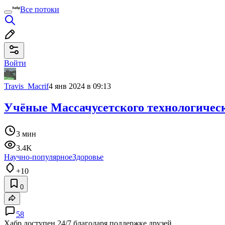
Все потоки
Войти
Travis_Macrif
4 янв 2024 в 09:13
Учёные Массачусетского технологическ
3 мин
3.4K
Научно-популярное
Здоровье
+10
0
58
Хабр доступен 24/7 благодаря поддержке друзей