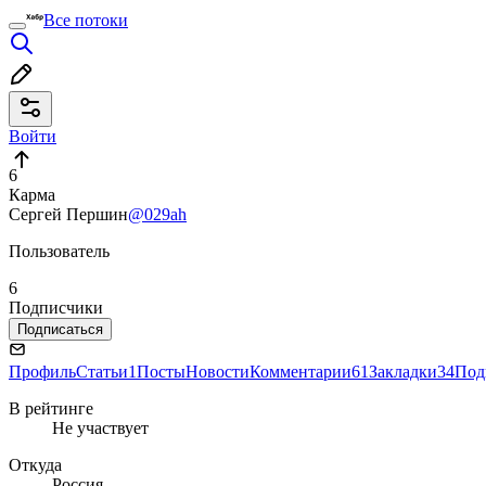
Все потоки
Войти
6
Карма
Сергей Першин
@029ah
Пользователь
6
Подписчики
Подписаться
Профиль
Статьи
1
Посты
Новости
Комментарии
61
Закладки
34
Под
В рейтинге
Не участвует
Откуда
Россия