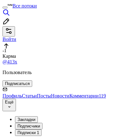
Все потоки
Войти
-1
Карма
@413x
Пользователь
Подписаться
Профиль
Статьи
Посты
Новости
Комментарии
119
Ещё
Закладки
Подписчики
Подписки
1