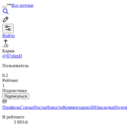
Все потоки
Войти
-10
Карма
@87z6mD
Пользователь
0,2
Рейтинг
1
Подписчики
Подписаться
Профиль
Статьи
Посты
Новости
Комментарии
269
Закладки
Подпи
В рейтинге
3 093-й