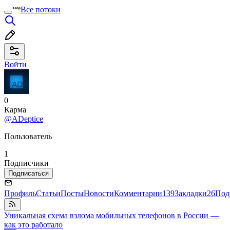
Все потоки
Войти
0
Карма
@ADeptice
Пользователь
1
Подписчики
Подписаться
Профиль
Статьи
Посты
Новости
Комментарии
139
Закладки
26
Под
Уникальная схема взлома мобильных телефонов в России —
как это работало