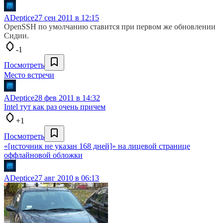
ADeptice
27 сен 2011 в 12:15
OpenSSH по умолчанию ставится при первом же обновлении
Сидии.
-1
Посмотреть
Место встречи
ADeptice
28 фев 2011 в 14:32
Intel тут как раз очень причем
+1
Посмотреть
«[источник не указан 168 дней]» на лицевой странице
оффлайновой обложки
ADeptice
27 авг 2010 в 06:13