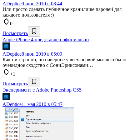
ADeptice
9 июн 2010 в 08:44
Или просто сделать публичное хранилище паролей для
каждого пользователя :)
0
Посмотреть
Apple iPhone 4 представлен официально
ADeptice
8 июн 2010 в 05:09
Как ни странно, но наверное у всех первой мыслью было
очевидное сходство с СониЭриксонами…
+1
Посмотреть
Эксперимент с Adobe Photoshop CS5
ADeptice
11 мая 2010 в 05:47