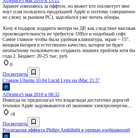
ADeptice
5 мая 2010 в 13:12
Заранее извиняюсь за оффтоп, но может кто посоветует мне
ноут (сам пользуюсь продукцией Apple и поэтому совершенно
не слежу за рынком PC), задолбался уже читать обзоры.
Хочу в подарок подарить матери на ДР, как следствие высокая
производительность не требуется: Office и подобный софт.
Самое главное чтобы была удобная клавиатура, экран ~ 15",
мощная батарея и естественно качество, которое не будет
неопытному пользователю создавать лишних проблем хотя бы
года 2. Бюджет: 20-25 тыс. руб.
0
Посмотреть
Ставим Ubuntu 10.04 Lucid Lynx на iMac 21.5"
ADeptice
5 мая 2010 в 08:32
Никогда не предполагал что владельцы достаточно дорогой
техники Apple задумываются об экономии электроэнергии…
+8
Посмотреть
Реализация эффекта Philips Ambilight в превью изображений