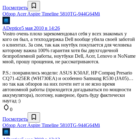
Посмотреть
Обзор Acer Aspire Timeline 5810TG-944G64Mi
ADeptice
5 мая 2010 в 14:26
Vostro очень плохо зарекомендовал себя у всех знакомых у
кого он был, а техподдержка Dell вообще убила своей заботой
о клиентах. За сим, так как ноутбук покупается для человека
которому важна 100% гарантия хотя бы двухгодичной
безпроблемной работы, ноутбуки Dell, Acer, Lenovo и NoName
мной, прошу прощения, не рассматриваются.
P.S.: понравились модели: ASUS K50AF, HP Compaq Presario
CQ71-425ER (WH730EA) и особенно Samsung R530 (JA05)…
но так как обзоров на них почти нет и не ясно время
автономной работы (приходится догадываться по мощности
аккумулятора), поэтому, наверное, брать буду фактически
наугад :)
0
Посмотреть
Обзор Acer Aspire Timeline 5810TG-944G64Mi