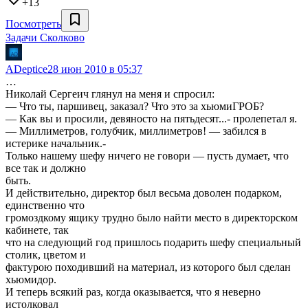
+13
Посмотреть
Задачи Сколково
ADeptice
28 июн 2010 в 05:37
…
Николай Сергеич глянул на меня и спросил:
— Что ты, паршивец, заказал? Что это за хьюмиГРОБ?
— Как вы и просили, девяносто на пятьдесят...- пролепетал я.
— Миллиметров, голубчик, миллиметров! — забился в
истерике начальник.-
Только нашему шефу ничего не говори — пусть думает, что
все так и должно
быть.
И действительно, директор был весьма доволен подарком,
единственно что
громоздкому ящику трудно было найти место в директорском
кабинете, так
что на следующий год пришлось подарить шефу специальный
столик, цветом и
фактурою походивший на материал, из которого был сделан
хьюмидор.
И теперь всякий раз, когда оказывается, что я неверно
истолковал