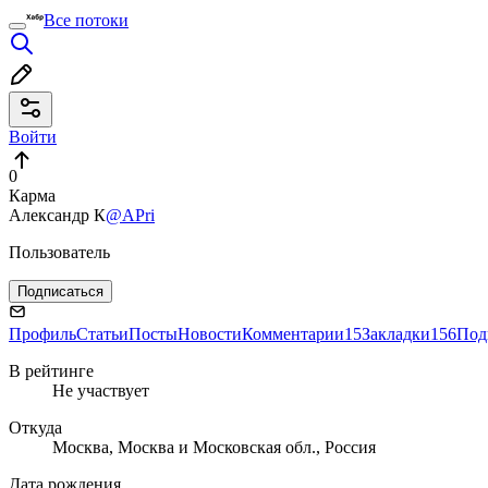
Все потоки
Войти
0
Карма
Александр К
@APri
Пользователь
Подписаться
Профиль
Статьи
Посты
Новости
Комментарии
15
Закладки
156
Под
В рейтинге
Не участвует
Откуда
Москва, Москва и Московская обл., Россия
Дата рождения