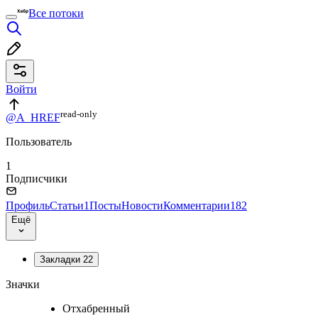
Все потоки
Войти
read⁠-⁠only
@A_HREF
Пользователь
1
Подписчики
Профиль
Статьи
1
Посты
Новости
Комментарии
182
Ещё
Закладки
22
Значки
Отхабренный