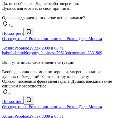
Да, не особо ярко. Да, не особо энергично.
Думаю, для этого есть свои причины.
Однако ведь идеи у них разве неправильные?
+1
Посмотреть
От создателей Ролика чиновников. Ролик Деда Мороза
AbsurdPeoploid
29 дек 2009 в 08:41
habrahabr.ru/blogs/my_business/79613/#comment_2331809
Вот тут отписал своё видение ситуации.
Вообще, ролик несомненно хорош и, уверен, создан из
лучших побеждений. За что автору плюс в репу.
Однако, последняя фраза меня задела. Думаю, высказывание
слишком поверхностное.
0
Посмотреть
От создателей Ролика чиновников. Ролик Деда Мороза
AbsurdPeoploid
29 дек 2009 в 08:31