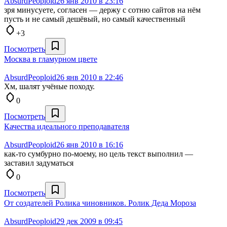
AbsurdPeoploid
26 янв 2010 в 23:16
зря минусуете, согласен — держу с сотню сайтов на нём
пусть и не самый дешёвый, но самый качественный
+3
Посмотреть
Москва в гламурном цвете
AbsurdPeoploid
26 янв 2010 в 22:46
Хм, шалят учёные походу.
0
Посмотреть
Качества идеального преподавателя
AbsurdPeoploid
26 янв 2010 в 16:16
как-то сумбурно по-моему, но цель текст выполнил —
заставил задуматься
0
Посмотреть
От создателей Ролика чиновников. Ролик Деда Мороза
AbsurdPeoploid
29 дек 2009 в 09:45