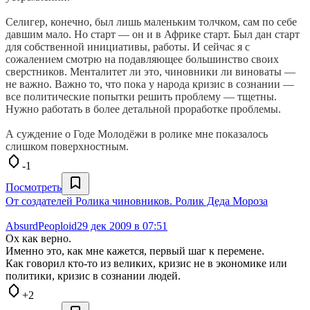
Селигер, конечно, был лишь маленьким толчком, сам по себе
давшим мало. Но старт — он и в Африке старт. Был дан старт
для собственной инициативы, работы. И сейчас я с
сожалением смотрю на подавляющее большинство своих
сверстников. Менталитет ли это, чиновники ли виноваты —
не важно. Важно то, что пока у народа кризис в сознании —
все политические попытки решить проблему — тщетны.
Нужно работать в более детальной проработке проблемы.
А суждение о Годе Молодёжи в ролике мне показалось
слишком поверхностным.
-1
Посмотреть
От создателей Ролика чиновников. Ролик Деда Мороза
AbsurdPeoploid
29 дек 2009 в 07:51
Ох как верно.
Именно это, как мне кажется, первый шаг к перемене.
Как говорил кто-то из великих, кризис не в экономике или
политики, кризис в сознании людей.
+2