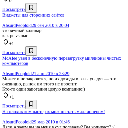
0
Посмотреть
Виджеты для сторонних сайтов
AbsurdPeoploid
29 сен 2010 в 20:04
это вечный холивар
как pc vs mac
+1
Посмотреть
McAfee увел в бесконечную перезагрузку миллионы чистых
компьютеров
AbsurdPeoploid
21 апр 2010 в 23:29
Может и не закроются, но их доходы в разы упадут — это
очевидно, рынок им этого не простит.
Кто-то один запоганил целую компанию:)
+1
Посмотреть
На плохих компьютерах можно стать миллионером!
AbsurdPeoploid
29 мар 2010 в 01:46
Дядя, а зачем вы на меня в суд подавали? Вы копираст? :(