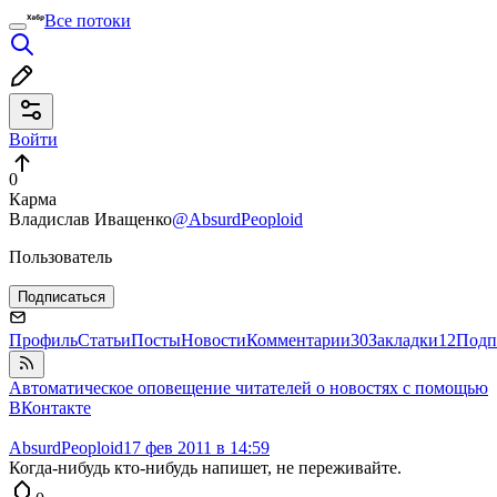
Все потоки
Войти
0
Карма
Владислав Иващенко
@AbsurdPeoploid
Пользователь
Подписаться
Профиль
Статьи
Посты
Новости
Комментарии
30
Закладки
12
Подп
Автоматическое оповещение читателей о новостях с помощью
ВКонтакте
AbsurdPeoploid
17 фев 2011 в 14:59
Когда-нибудь кто-нибудь напишет, не переживайте.