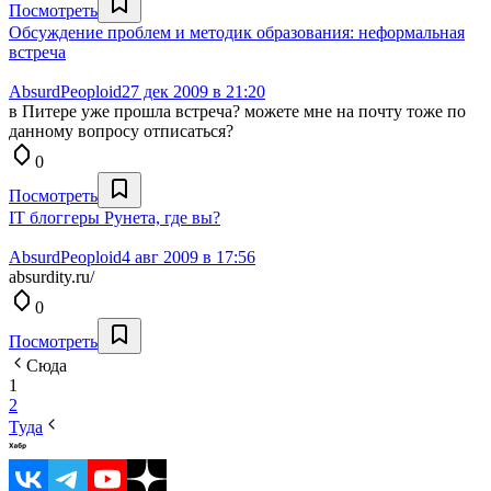
Посмотреть
Обсуждение проблем и методик образования: неформальная
встреча
AbsurdPeoploid
27 дек 2009 в 21:20
в Питере уже прошла встреча? можете мне на почту тоже по
данному вопросу отписаться?
0
Посмотреть
IT блоггеры Рунета, где вы?
AbsurdPeoploid
4 авг 2009 в 17:56
absurdity.ru/
0
Посмотреть
Сюда
1
2
Туда