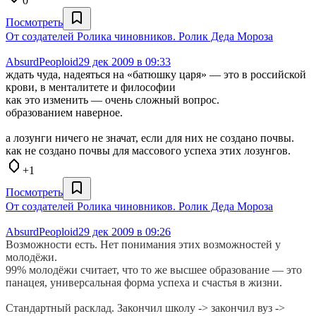
0
Посмотреть
От создателей Ролика чиновников. Ролик Деда Мороза
AbsurdPeoploid
29 дек 2009 в 09:33
ждать чуда, надеяться на «батюшку царя» — это в российской
крови, в менталитете и философии
как это изменить — очень сложный вопрос.
образованием наверное.
а лозунги ничего не значат, если для них не создано почвы.
как не создано почвы для массового успеха этих лозунгов.
+1
Посмотреть
От создателей Ролика чиновников. Ролик Деда Мороза
AbsurdPeoploid
29 дек 2009 в 09:26
Возможности есть. Нет понимания этих возможностей у
молодёжи.
99% молодёжи считает, что то же высшее образование — это
панацея, универсальная форма успеха и счастья в жизни.
Стандартный расклад. Закончил школу -> закончил вуз ->