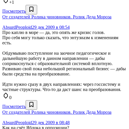
+1
Посмотреть
От создателей Ролика чиновников. Ролик Деда Мороза
AbsurdPeoploid
29 дек 2009 в 08:54
Про каплю в море — да, это опять же кризис голов.
Про себя могу только сказать, что энтузиазм к изменениям
есть.
Обдумываю поступление на заочное педагогическое и
дальнейшую работу в данном направлении — дабы
соприкоснуться с образовательной системой вплотную.
Развиваю свой пока небольшой региональный бизнес — дабы
были средства на преобразование.
Идти нужно сразу в двух направлениях: через госсистему и
частные структуры. Что-то да даст шанс на преобразования.
0
Посмотреть
От создателей Ролика чиновников. Ролик Деда Мороза
AbsurdPeoploid
29 дек 2009 в 08:48
Как на счёт Яблока в оппозиции?