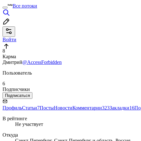
Все потоки
Войти
8
Карма
Дмитрий
@AccessForbidden
Пользователь
6
Подписчики
Подписаться
Профиль
Статьи
7
Посты
Новости
Комментарии
323
Закладки
16
По
В рейтинге
Не участвует
Откуда
Санкт-Петербург, Санкт-Петербург и область, Россия