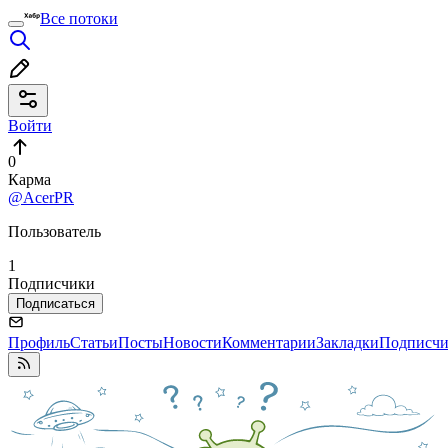
Все потоки
Войти
0
Карма
@AcerPR
Пользователь
1
Подписчики
Подписаться
Профиль
Статьи
Посты
Новости
Комментарии
Закладки
Подписч