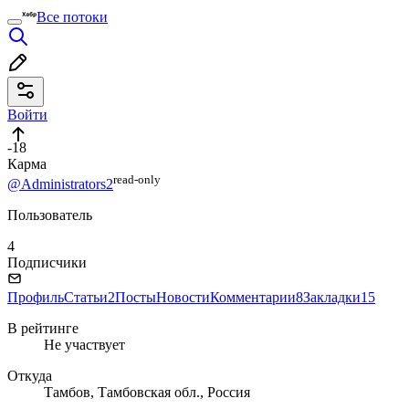
Все потоки
Войти
-18
Карма
read⁠-⁠only
@Administrators2
Пользователь
4
Подписчики
Профиль
Статьи
2
Посты
Новости
Комментарии
8
Закладки
15
В рейтинге
Не участвует
Откуда
Тамбов, Тамбовская обл., Россия