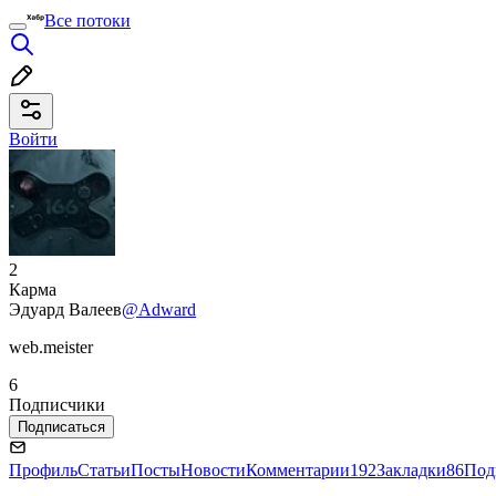
Все потоки
Войти
2
Карма
Эдуард Валеев
@Adward
web.meister
6
Подписчики
Подписаться
Профиль
Статьи
Посты
Новости
Комментарии
192
Закладки
86
Под