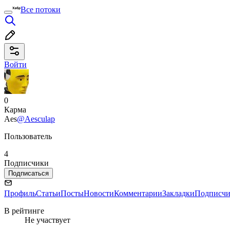
Все потоки
Войти
0
Карма
Aes
@Aesculap
Пользователь
4
Подписчики
Подписаться
Профиль
Статьи
Посты
Новости
Комментарии
Закладки
Подписч
В рейтинге
Не участвует