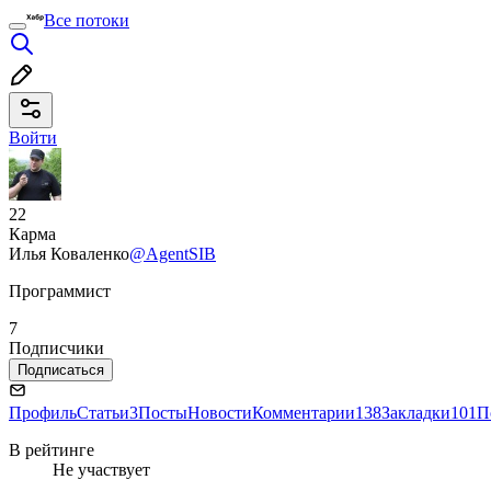
Все потоки
Войти
22
Карма
Илья Коваленко
@AgentSIB
Программист
7
Подписчики
Подписаться
Профиль
Статьи
3
Посты
Новости
Комментарии
138
Закладки
101
П
В рейтинге
Не участвует