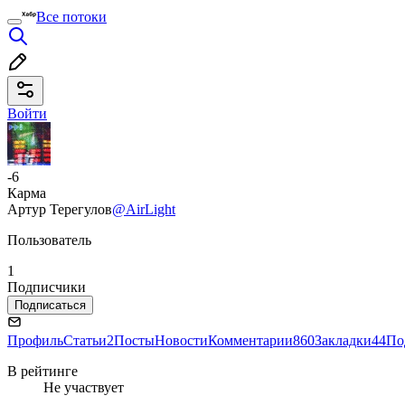
Все потоки
Войти
-6
Карма
Артур Терегулов
@AirLight
Пользователь
1
Подписчики
Подписаться
Профиль
Статьи
2
Посты
Новости
Комментарии
860
Закладки
44
По
В рейтинге
Не участвует