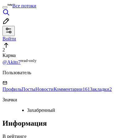
Все потоки
Войти
2
Карма
read⁠-⁠only
@Akito7
Пользователь
Профиль
Посты
Новости
Комментарии
161
Закладки
2
Значки
Захабренный
Информация
В рейтинге