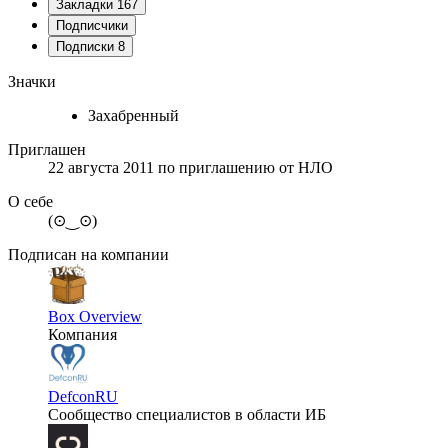
Закладки
167
Подписчики
Подписки
8
Значки
Захабренный
Приглашен
22 августа 2011
по приглашению от
НЛО
О себе
(⊙‿⊙)
Подписан на компании
Box Overview
Компания
DefconRU
Сообщество специалистов в области ИБ