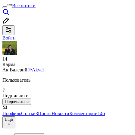
Все потоки
Войти
14
Карма
Ак Валерий
@Akvel
Пользователь
7
Подписчики
Подписаться
Профиль
Статьи
3
Посты
Новости
Комментарии
146
Ещё