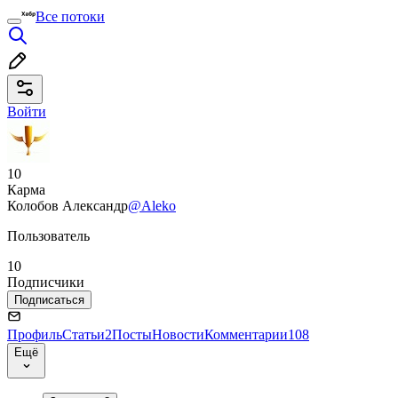
Все потоки
Войти
10
Карма
Колобов Александр
@Aleko
Пользователь
10
Подписчики
Подписаться
Профиль
Статьи
2
Посты
Новости
Комментарии
108
Ещё