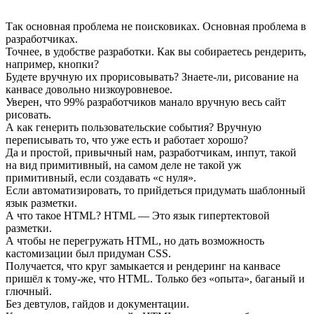
Так основная проблема не поисковиках. Основная проблема в
разработчиках.
Точнее, в удобстве разработки. Как вы собираетесь рендерить,
например, кнопки?
Будете вручную их прорисовывать? Знаете-ли, рисование на
канвасе довольно низкоуровневое.
Уверен, что 99% разработчиков манало вручную весь сайт
рисовать.
А как генерить пользовательские события? Вручную
переписывать то, что уже есть и работает хорошо?
Да и простой, привычный нам, разработчикам, инпут, такой
на вид примитивный, на самом деле не такой уж
примитивный, если создавать «с нуля».
Если автоматизировать, то прийдеться придумать шаблонный
язык разметки.
А что такое HTML? HTML — Это язык гипертектовой
разметки.
А чтобы не перегружать HTML, но дать возможность
кастомизации был придуман CSS.
Получается, что круг замыкается и рендеринг на канвасе
пришёл к тому-же, что HTML. Только без «опыта», баганый и
глючный.
Без девтулов, гайдов и документации.