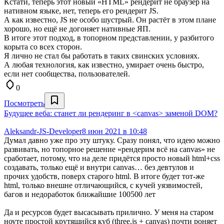
Кстати, теперь этот новый «HTML» рендерит не браузер на
нативном языке, нет, теперь его рендерит JS.
А как известно, JS не особо шустрый. Он растёт в этом плане
хорошо, но ещё не догоняет нативные ЯП.
В итоге этот подход, в топорном представлении, у разбитого
корыта со всех сторон.
Я лично не стал бы работать в таких свинских условиях.
А любая технология, как известно, умирает очень быстро,
если нет сообщества, пользователей.
0
Посмотреть
Будущее веба: станет ли рендеринг в <canvas> заменой DOM?
Aleksandr-JS-Developer
8 июн 2021 в 10:48
Думал давно уже про эту штуку. Сразу понял, что идею можно
развивать, но топорное решение «рендерим всё на canvas» не
сработает, потому, что на деле придётся просто новый html+css
создавать, только ещё и внутри canvas… без девтулов и
прочих удобств, поверх старого html. В итоге будет тот-же
html, только внешне отличающийся, с кучей уязвимостей,
багов и недоработок ближайшие 100500 лет
Да и ресурсов будет высасывать прилично. У меня на старом
ноуте простой крутящийся куб (three.js + canvas) почти роняет