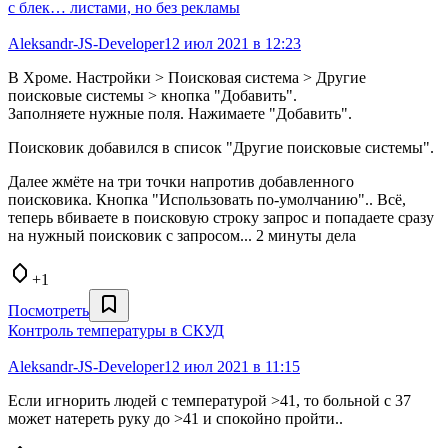
с блек… листами, но без рекламы
Aleksandr-JS-Developer
12 июл 2021 в 12:23
В Хроме. Настройки > Поисковая система > Другие
поисковые системы > кнопка "Добавить".
Заполняете нужные поля. Нажимаете "Добавить".
Поисковик добавился в список "Другие поисковые системы".
Далее жмёте на три точки напротив добавленного
поисковика. Кнопка "Использовать по-умолчанию".. Всё,
теперь вбиваете в поисковую строку запрос и попадаете сразу
на нужный поисковик с запросом... 2 минуты дела
+1
Посмотреть
Контроль температуры в СКУД
Aleksandr-JS-Developer
12 июл 2021 в 11:15
Если игнорить людей с температурой >41, то больной с 37
может натереть руку до >41 и спокойно пройти..