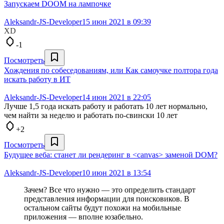
Запускаем DOOM на лампочке
Aleksandr-JS-Developer
15 июн 2021 в 09:39
XD
-1
Посмотреть
Хождения по собеседованиям, или Как самоучке полтора года
искать работу в ИТ
Aleksandr-JS-Developer
14 июн 2021 в 22:05
Лучше 1,5 года искать работу и работать 10 лет нормально,
чем найти за неделю и работать по-свински 10 лет
+2
Посмотреть
Будущее веба: станет ли рендеринг в <canvas> заменой DOM?
Aleksandr-JS-Developer
10 июн 2021 в 13:54
Зачем? Все что нужно — это определить стандарт
представления информации для поисковиков. В
остальном сайты будут похожи на мобильные
приложения — вполне юзабельно.