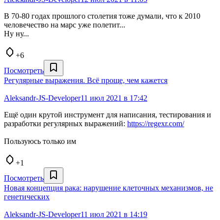
В 70-80 годах прошлого столетия тоже думали, что к 2010
человечество на марс уже полетит...
Ну ну...
+6
Посмотреть
Регулярные выражения. Всё проще, чем кажется
Aleksandr-JS-Developer
11 июл 2021 в 17:42
Ещё один крутой инструмент для написания, тестирования и
разработки регулярных выражений:
https://regexr.com/
Пользуюсь только им
+1
Посмотреть
Новая концепция рака: нарушение клеточных механизмов, не
генетических
Aleksandr-JS-Developer
11 июл 2021 в 14:19