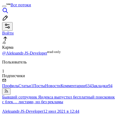
Все потоки
Войти
-6
Карма
read⁠-⁠only
@Aleksandr-JS-Developer
Пользователь
1
Подписчики
Профиль
Статьи
1
Посты
Новости
Комментарии
634
Закладки
94
Бывший сотрудник Яндекса выпустил бесплатный поисковик
с блек… листами, но без рекламы
Aleksandr-JS-Developer
12 июл 2021 в 12:44