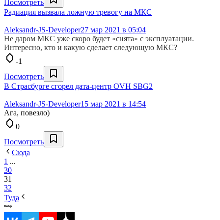
Посмотреть
Радиация вызвала ложную тревогу на МКС
Aleksandr-JS-Developer
27 мар 2021 в 05:04
Не даром МКС уже скоро будет «снята» с эксплуатации.
Интересно, кто и какую сделает следующую МКС?
-1
Посмотреть
В Страсбурге сгорел дата-центр OVH SBG2
Aleksandr-JS-Developer
15 мар 2021 в 14:54
Ага, повезло)
0
Посмотреть
Сюда
1
...
30
31
32
Туда