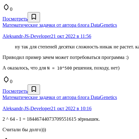
0
Посмотреть
Математические задачки от автора блога DataGenetics
Aleksandr-JS-Developer
21 окт 2022 в 11:56
ну так для степеней десятки сложность никак не растет. к
Приводил пример зачем может потребоваться программа :)
А оказалось, что для
решения, походу, нет)
N = 10^500
0
Посмотреть
Математические задачки от автора блога DataGenetics
Aleksandr-JS-Developer
21 окт 2022 в 10:16
2 ^ 64 - 1 = 18446744073709551615 зёрнышек.
Считали бы долго)))