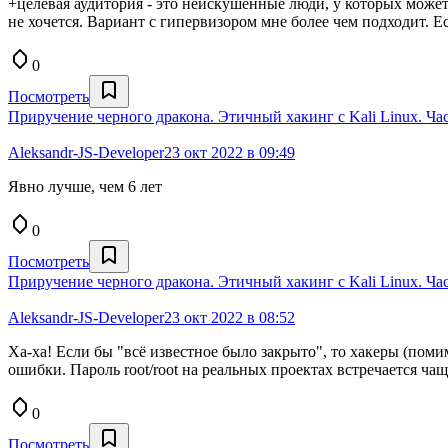
+целевая аудитория - это неискушенные люди, у которых может
не хочется. Вариант с гипервизором мне более чем подходит. Ес
0
Посмотреть
Приручение черного дракона. Этичный хакинг с Kali Linux. Час
Aleksandr-JS-Developer
23 окт 2022 в 09:49
Явно лучше, чем 6 лет
0
Посмотреть
Приручение черного дракона. Этичный хакинг с Kali Linux. Час
Aleksandr-JS-Developer
23 окт 2022 в 08:52
Ха-ха! Если бы "всё известное было закрыто", то хакеры (пом
ошибки. Пароль root/root на реальных проектах встречается чаще
0
Посмотреть