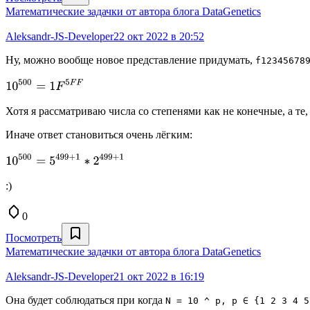
Математические задачки от автора блога DataGenetics
Aleksandr-JS-Developer
22 окт 2022 в 20:52
Ну, можно вообще новое представление придумать,
f12345678
Хотя я рассматриваю числа со степенями как не конечные, а те
Иначе ответ становиться очень лёгким:
:)
0
Посмотреть
Математические задачки от автора блога DataGenetics
Aleksandr-JS-Developer
21 окт 2022 в 16:19
Она будет соблюдаться при когда
N = 10 ^ p, p ∈ {1 2 3 4 5