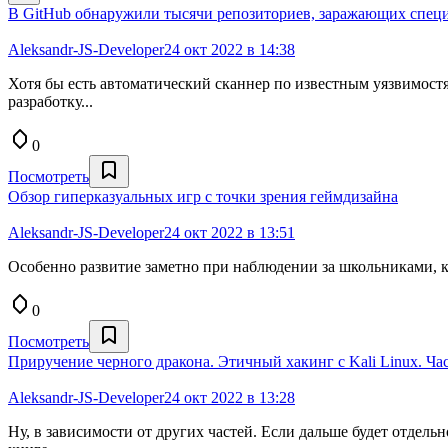
В GitHub обнаружили тысячи репозиториев, заражающих спец
Aleksandr-JS-Developer
24 окт 2022 в 14:38
Хотя бы есть автоматический сканнер по известным уязвимостям
разработку...
0
Посмотреть
Обзор гиперказуальных игр с точки зрения геймдизайна
Aleksandr-JS-Developer
24 окт 2022 в 13:51
Особенно развитие заметно при наблюдении за школьниками, к
0
Посмотреть
Приручение черного дракона. Этичный хакинг с Kali Linux. Час
Aleksandr-JS-Developer
24 окт 2022 в 13:28
Ну, в зависимости от других частей. Если дальше будет отдель