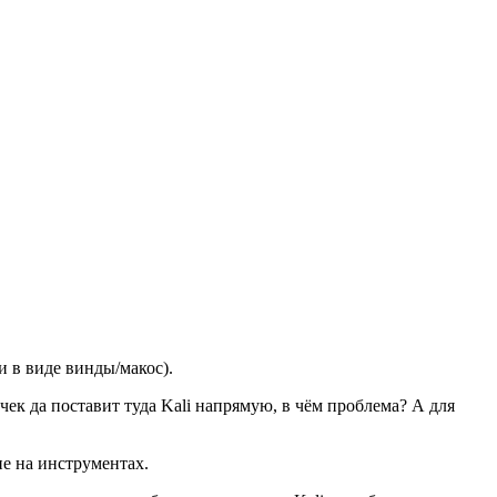
и в виде винды/макос).
чек да поставит туда Kali напрямую, в чём проблема? А для
не на инструментах.