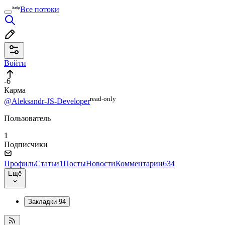
Все потоки
Войти
-6
Карма
read⁠-⁠only
@Aleksandr-JS-Developer
Пользователь
1
Подписчики
Профиль
Статьи
1
Посты
Новости
Комментарии
634
Ещё
Закладки
94