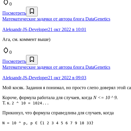
0
Посмотреть
Математические задачки от автора блога DataGenetics
Aleksandr-JS-Developer
21 окт 2022 в 10:01
Ага, см. коммент выше)
0
Посмотреть
Математические задачки от автора блога DataGenetics
Aleksandr-JS-Developer
21 окт 2022 в 09:03
Мой косяк. Задания я понимал, но просто слепо доверял этой 
Короче, формула работала для случаев, когда
N <= 10 ^ 9.
Т. к.
2 ^ 10 = 1024...
Прикинул, что формула справедлива для случаев, когда
N = 10 ^ p, p ∈ {1 2 3 4 5 6 7 9 18 33}