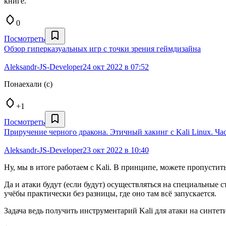
книге.
0
Посмотреть
Обзор гиперказуальных игр с точки зрения геймдизайна
Aleksandr-JS-Developer
24 окт 2022 в 07:52
Понаехали (с)
+1
Посмотреть
Приручение черного дракона. Этичный хакинг с Kali Linux. Час
Aleksandr-JS-Developer
23 окт 2022 в 10:40
Ну, мы в итоге работаем с Kali. В принципе, можете пропустить
Да и атаки будут (если будут) осуществляться на специальные с
учёбы практически без разницы, где оно там всё запускается.
Задача ведь получить инструментарий Kali для атаки на синтет