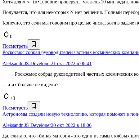
Хотя для
не проверял... уж лень 10 мин ждать по
N > 10*10000
Получается, что для некоторых N нет решения. Полный переб
Конечно, это если мы говорим про целые числа, хотя в задаче н
0
Посмотреть
Роскосмос собрал руководителей частных космических компа
Aleksandr-JS-Developer
21 окт 2022 в 06:41
Роскосмос собрал руководителей частных космических 
... и их больше не видели?
+3
Посмотреть
Астрономы создали новую технологию, которая поможет в пои
Aleksandr-JS-Developer
20 окт 2022 в 18:06
Да, считаю, что тёмная материя - это один из самых клёвых шуто