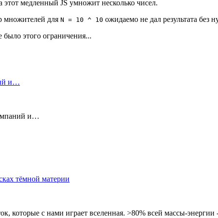
ка этот медленный JS умножит несколько чисел.
ор множителей для
ожидаемо не дал результата без н
N = 10 ^ 10
е было этого ограничения...
ний и…
компаний и…
сках тёмной материи
к, которые с нами играет вселенная. >80% всей массы-энергии - эт