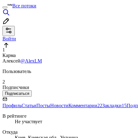
Все потоки
Войти
1
Карма
Алексей
@AlexLM
Пользователь
2
Подписчики
Подписаться
Профиль
Статьи
Посты
Новости
Комментарии
22
Закладки
15
Подп
В рейтинге
Не участвует
Откуда
Киев, Киевская обл., Украина