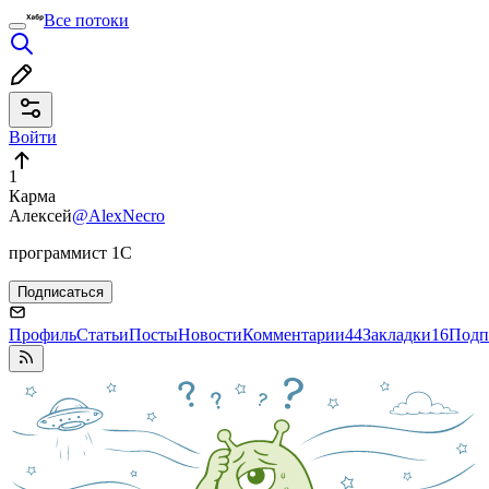
Все потоки
Войти
1
Карма
Алексей
@AlexNecro
программист 1С
Подписаться
Профиль
Статьи
Посты
Новости
Комментарии
44
Закладки
16
Подп