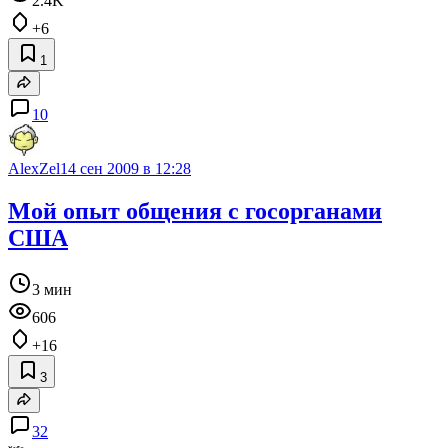
2.4K
+6
1
10
AlexZel
14 сен 2009 в 12:28
Мой опыт общения с госорганами
США
3 мин
606
+16
3
32