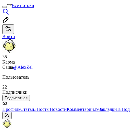
Все потоки
Войти
35
Карма
Саша
@AlexZel
Пользователь
22
Подписчики
Подписаться
Профиль
Статьи
3
Посты
Новости
Комментарии
39
Закладки
18
Под