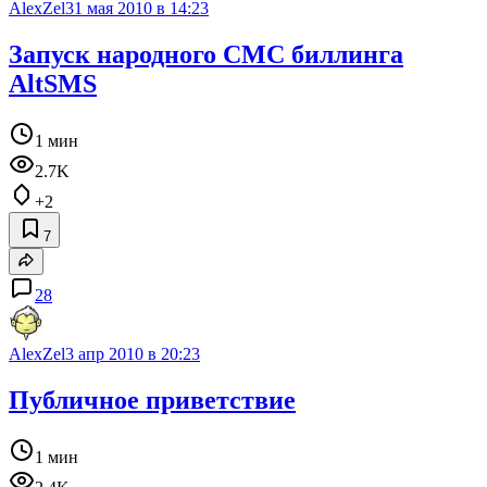
AlexZel
31 мая 2010 в 14:23
Запуск народного СМС биллинга
AltSMS
1 мин
2.7K
+2
7
28
AlexZel
3 апр 2010 в 20:23
Публичное приветствие
1 мин