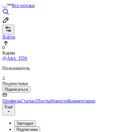
Все потоки
Войти
0
Карма
@Alex_TDS
Пользователь
2
Подписчики
Подписаться
Профиль
Статьи
1
Посты
Новости
Комментарии
Ещё
Закладки
Подписчики