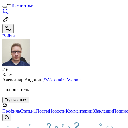
Все потоки
Войти
-16
Карма
Александр Авдонин
@Alexandr_Avdonin
Пользователь
Подписаться
Профиль
Статьи
1
Посты
Новости
Комментарии
3
Закладки
Подпис