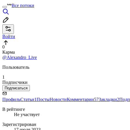
Все потоки
Войти
0
Карма
@Alexandro_Live
Пользователь
1
Подписчики
Подписаться
Профиль
Статьи
1
Посты
Новости
Комментарии
57
Закладки
2
Подп
В рейтинге
Не участвует
Зарегистрирован
17 июля 2023