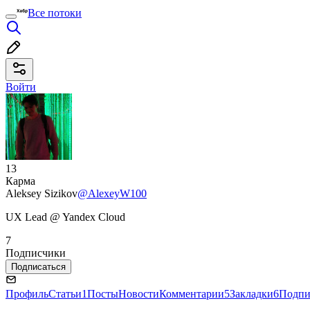
Все потоки
Войти
13
Карма
Aleksey Sizikov
@AlexeyW100
UX Lead @ Yandex Cloud
7
Подписчики
Подписаться
Профиль
Статьи
1
Посты
Новости
Комментарии
5
Закладки
6
Подпи