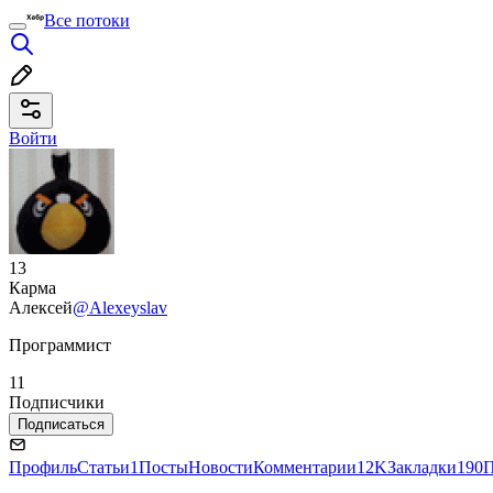
Все потоки
Войти
13
Карма
Алексей
@Alexeyslav
Программист
11
Подписчики
Подписаться
Профиль
Статьи
1
Посты
Новости
Комментарии
12K
Закладки
190
П