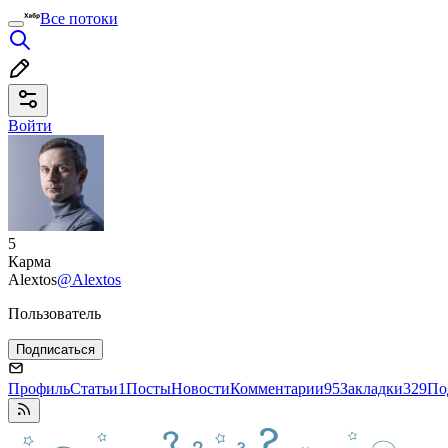
Все потоки
Войти
5
Карма
Alextos
@Alextos
Пользователь
Подписаться
Профиль
Статьи
1
Посты
Новости
Комментарии
95
Закладки
329
По