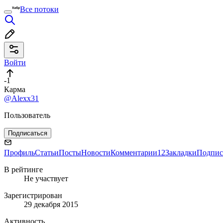
Все потоки
Войти
-1
Карма
@Alexx31
Пользователь
Подписаться
Профиль
Статьи
Посты
Новости
Комментарии
12
Закладки
Подпис
В рейтинге
Не участвует
Зарегистрирован
29 декабря 2015
Активность