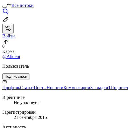
Все потоки
Войти
0
Карма
@Alideni
Пользователь
Подписаться
Профиль
Статьи
Посты
Новости
Комментарии
Закладки
1
Подписч
В рейтинге
Не участвует
Зарегистрирован
21 сентября 2015
Активность