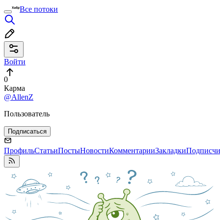
Все потоки
Войти
0
Карма
@AllenZ
Пользователь
Подписаться
Профиль
Статьи
Посты
Новости
Комментарии
Закладки
Подписч