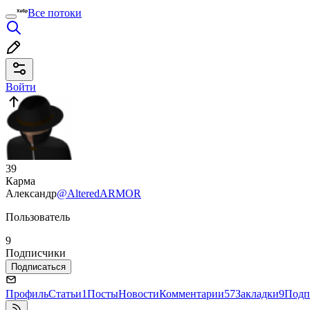
Все потоки
Войти
39
Карма
Александр
@AlteredARMOR
Пользователь
9
Подписчики
Подписаться
Профиль
Статьи
1
Посты
Новости
Комментарии
57
Закладки
9
Подп