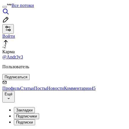
Все потоки
Войти
-2
Карма
@Andr3y3
Пользователь
Подписаться
Профиль
Статьи
Посты
Новости
Комментарии
45
Ещё
Закладки
Подписчики
Подписки